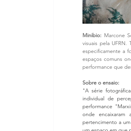
Minibio:
 Marcone So
visuais pela UFRN.
especificamente a f
espaços comuns onde
performance que des
Sobre o ensaio: 
"A série fotográfic
individual de perc
performance "Marxi
onde encaixaram 
pertencimento a um l
um espaço em que n