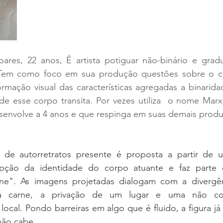
ares, 22 anos, É artista potiguar não-binário e grad
 Tem como foco em sua produção questões sobre o co
ormação visual das características agregadas a binarid
 esse corpo transita. Por vezes utiliza  o nome Marxi
envolve a 4 anos e que respinga em suas demais prod
a de autorretratos presente é proposta a partir de u
epção da identidade do corpo atuante e faz parte 
ne". As imagens projetadas dialogam com a divergên
a carne, a privação de um lugar e uma não con
ocal. Pondo barreiras em algo que é fluido, a figura já
ão cabe.