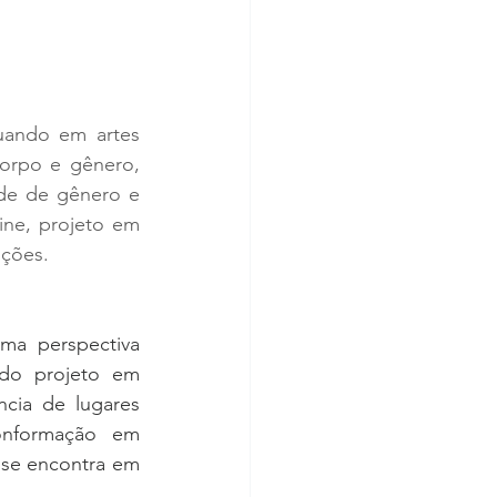
uando em artes 
rpo e gênero, 
ade de gênero e 
ne, projeto em 
uções.
ma perspectiva 
do projeto em 
cia de lugares 
formação em  
 se encontra em 