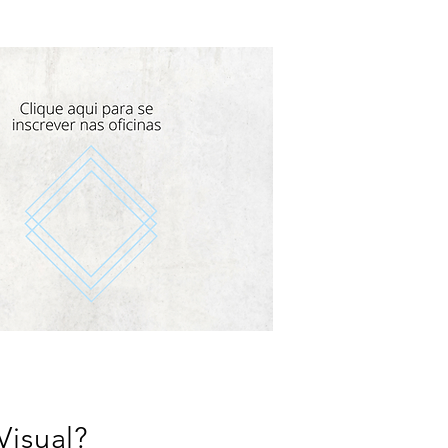
isual?