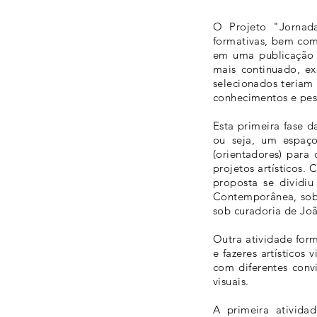
O Projeto "Jornad
formativas, bem como
em uma publicação e
mais continuado, ex
selecionados teriam
conhecimentos e pesqu
Esta primeira fase d
ou seja, um espaço
(orientadores) para
projetos artísticos.
proposta se dividi
Contemporânea, sob a
sob curadoria de Joã
Outra atividade form
e fazeres artístico
com diferentes convi
visuais.
A primeira ativida