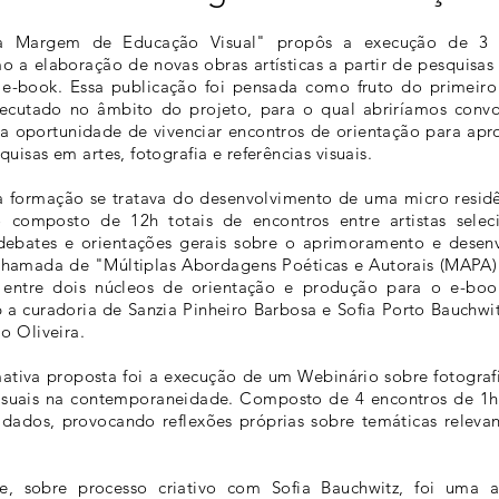
a Margem de Educação Visual" propôs a execução de 3 t
 a elaboração de novas obras artísticas a partir de pesquisas
-book. Essa publicação foi pensada como fruto do primeiro 
ecutado no âmbito do projeto, para o qual abriríamos convoc
 a oportunidade de vivenciar encontros de orientação para ap
isas em artes, fotografia e referências visuais.
a formação se tratava do desenvolvimento de uma micro residên
 composto de 12h totais de encontros entre artistas selec
 debates e orientações gerais sobre o aprimoramento e dese
 Chamada de "Múltiplas Abordagens Poéticas e Autorais (MAPA)"
u entre dois núcleos de orientação e produção para o e-boo
 curadoria de Sanzia Pinheiro Barbosa e Sofia Porto Bauchwitz
o Oliveira.
ativa proposta foi a execução de um Webinário sobre fotografi
s visuais na contemporaneidade. Composto de 4 encontros de 1
dados, provocando reflexões próprias sobre temáticas relevant
de, sobre processo criativo com Sofia Bauchwitz, foi uma 