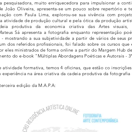
sta pesquisadora, muito enriquecedora para impulsionar a cont
 de João Oliveira, apresenta-se um pouco sobre repertório e t
mação com Paula Lima, explorou-se sua vivência com projetos 
da atividade de produção cultural e pela ótica da produção artís
eia produtiva da economia criativa das Artes visuais, p
Mateus Sá apresenta a fotografia enquanto representação poét
 - mostrando a sua subjetividade a partir de vários de seus p
 dos referidos profissionais, foi falado sobre os cursos que 
or eles ministrados de forma online a partir do Margem Hub de
mento do e-book "Múltiplas Abordagens Poéticas e Autorais - 3
atividade formativa, temos 4 oficinas, que estão co inscrições
 experiência na área criativa da cadeia produtiva da fotografia e
terceira edição da M.A.P.A: