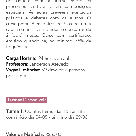
do debate com a turma sobre os
processos criativos e de composições
espaciais.
As aulas preveem exercícios
práticos e debates com os alunos. O
curso possui 8 encontros de 3h cada, um a
cada semana, distribuídos no decorrer de
2 (dois) meses.
Curso com certificado,
emitido
quando há, no mínimo, 75% de
frequência.
Carga Horária:
24 horas de aula
Professora:
J
anderson Azevedo
Vagas Limitadas:
Máximo de 8
pessoas
por turma
Turmas Disponíveis
Turma 1:
Quintas-feiras, das 15h às 18h,
com início dia 04
/05 - término dia 29/06
Valor da Matrícula:
R$50,00