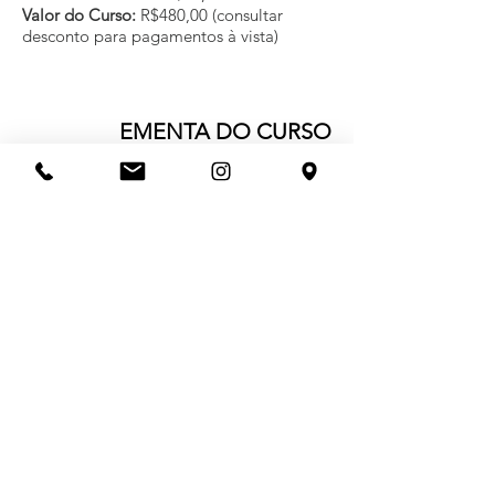
Valor do Curso:
R$480,00 (consultar
desconto para pagamentos à vista)
EMENTA DO CURSO
1. Fundamentos da linguagem visual;
2. Leitura de imagem (obras visuais);
3. Teoria da Gestalt;
4. Diversidade de linguagens visuais;
5. Abstracionismo;
6. Arte contemporânea;
7. Obras tridimensionais.
Inscrição