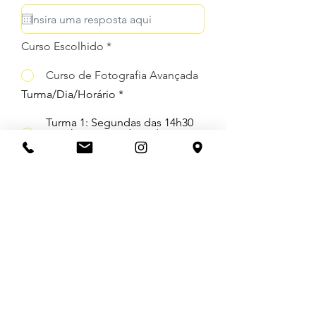
q
u
i
r
Curso Escolhido *
e
d
Curso de Fotografia Avançada
Turma/Dia/Horário
*
Turma 1: Segundas das 14h30
às 17h00, início dia 19/09 -
término dia 05/12
Forma de pagamento
*
Dinheiro / transferência
bancária / pix
Cartão de crédito